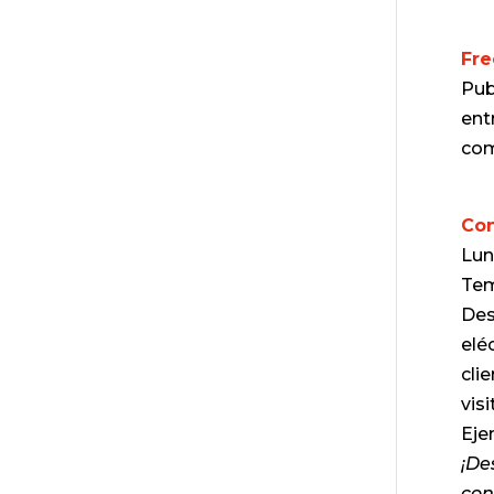
Fre
Pub
ent
com
Con
Lun
Tem
Des
elé
cli
visi
Eje
¡De
con