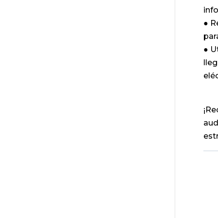
inf
● R
par
● U
lle
eléc
¡Re
aud
est