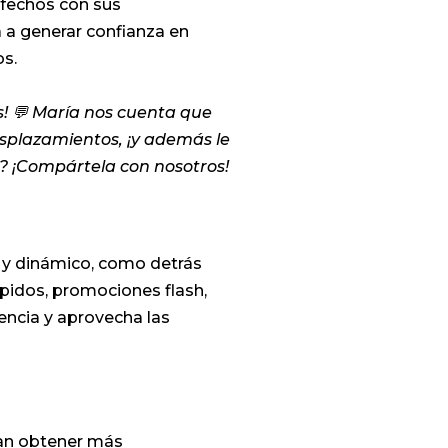
sfechos con sus
a a generar confianza en
os.
s! 💬 María nos cuenta que
esplazamientos, ¡y además le
ar? ¡Compártela con nosotros!
l y dinámico, como detrás
ápidos, promociones flash,
encia y aprovecha las
dan obtener más