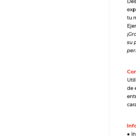
Des
exp
tu 
Eje
¡
Gra
su 
per
Con
Uti
de 
ent
cara
Inf
● I