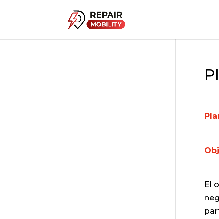
P
Pla
Obj
El 
neg
par