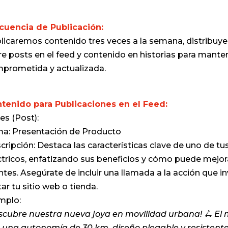
cuencia de Publicación:
licaremos contenido tres veces a la semana, distribuye
re posts en el feed y contenido en historias para mante
prometida y actualizada.
tenido para Publicaciones en el Feed:
es (Post):
a: Presentación de Producto
cripción: Destaca las características clave de uno de t
ctricos, enfatizando sus beneficios y cómo puede mejorar
entes. Asegúrate de incluir una llamada a la acción que in
tar tu sitio web o tienda.
mplo:
scubre nuestra nueva joya en movilidad urbana! 🛴 El
 una autonomía de 30 km, diseño plegable y resistente,