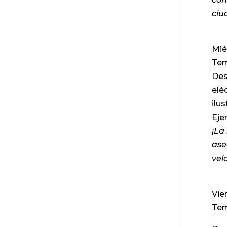
ciu
Mié
Tem
Des
elé
ilu
Eje
¡La
ase
vel
Vie
Tem