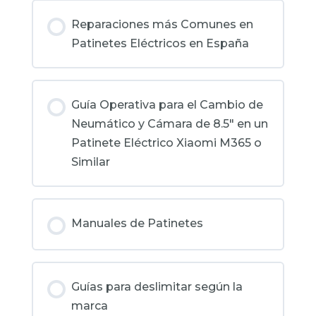
Contenido de la Lección
CÓDIGOS DE ERROR Y PITIDOS DE
Reparaciones más Comunes en
PATINETES XIAOMI
0% COMPLETADO
0/2 pasos
Patinetes Eléctricos en España
CÓDIGOS DE ERROR PATINETES
Marcas de patinetes sin recambios
ELÉCTRICOS ZWHEEL T4, T4 DUO,
Guía Operativa para el Cambio de
ZCOUGAR, ZRINO, ZRINO DUO
Neumático y Cámara de 8.5″ en un
Recomendaciones
Patinete Eléctrico Xiaomi M365 o
Similar
CODIGOS ERROR PATINETES
NINEBOT – SEGWAY
Manuales de Patinetes
Códigos de Error del SmartGyro Xtreme
SpeedWay V3.0
Guías para deslimitar según la
2. Códigos de Error del SmartGyro
marca