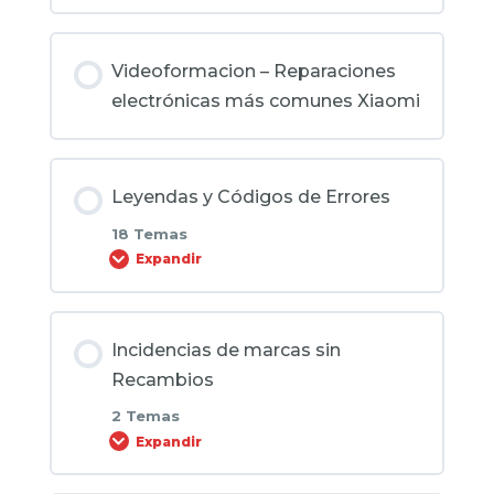
Videoformacion – Reparaciones
electrónicas más comunes Xiaomi
Leyendas y Códigos de Errores
18 Temas
Expandir
Contenido de la Lección
Incidencias de marcas sin
0% COMPLETADO
0/18 pasos
Recambios
2 Temas
CÓDIGOS DE ERROR SMARTGYRO K2
Expandir