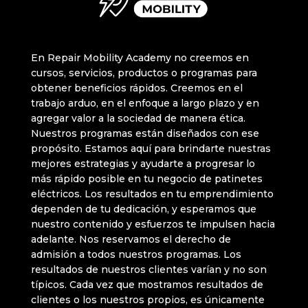
Guía para Deslimitar el Xiaomi Mi
Guía para Deslimitar el Xiaomi Mi Electric
Ninebot Segway KickScooter F2 Pro E
Scooter 3
Electric Scooter Youth Edition
Ninebot Segway KickScooter E2 Pro
Guía para Deslimitar el Xiaomi Mi Electric
Scooter Lite
En Repair Mobility Academy no creemos en
ZWheel ZFox
cursos, servicios, productos o programas para
Guía para Deslimitar el Xiaomi Mi
Guía para Deslimitar el Xiaomi Mi Electric
ZWheel ZRino SE
obtener beneficios rápidos. Creemos en el
Scooter Pro
Electric Scooter M365
ZWheel ZLion X
trabajo arduo, en el enfoque a largo plazo y en
Guía para Deslimitar el Xiaomi Mi Electric
agregar valor a la sociedad de manera ética.
ZWheel ZCougar
Scooter Pro 4 Ultra
Nuestros programas están diseñados con ese
Guía para deslimitar el patinete Xiaomi
. ZWheel ZRino Duo Max
Guía para Deslimitar el Xiaomi Mi Electric
propósito. Estamos aquí para brindarte nuestras
Scooter Youth Edition
M365 mediante firmware
mejores estrategias y ayudarte a progresar lo
Guía para Deslimitar el Xiaomi Mi Electric
más rápido posible en tu negocio de patinetes
Scooter M365
eléctricos. Los resultados en tu emprendimiento
dependen de tu dedicación, y esperamos que
Guía para deslimitar el patinete Xiaomi
nuestro contenido y esfuerzos te impulsen hacia
M365 mediante firmware
adelante. Nos reservamos el derecho de
admisión a todos nuestros programas. Los
resultados de nuestros clientes varían y no son
típicos. Cada vez que mostramos resultados de
clientes o los nuestros propios, es únicamente