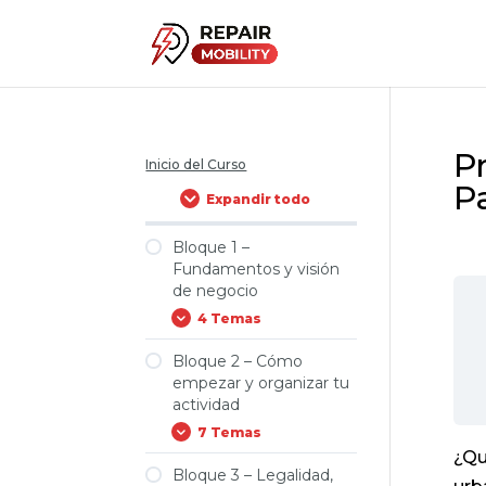
P
Inicio del Curso
Pa
Expandir todo
Bloque 1 –
Fundamentos y visión
de negocio
4 Temas
Bloque 2 – Cómo
Bienvenida e
empezar y organizar tu
introducción al
actividad
programa
7 Temas
El mercado de la
¿Qu
micromovilidad y
Bloque 3 – Legalidad,
la oportunidad
Primeros pasos: