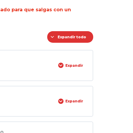
sado para que salgas con un
Expandir todo
Expandir
0% COMPLETADO
0/4 pasos
Expandir
0% COMPLETADO
0/7 pasos
patinetes eléctricos
jo