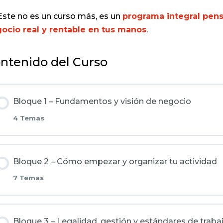
Este no es un curso más, es un
programa integral pen
ocio real y rentable en tus manos
.
ntenido del Curso
Bloque 1 – Fundamentos y visión de negocio
4 Temas
Contenido de la Lección
Bloque 2 – Cómo empezar y organizar tu actividad
7 Temas
Bienvenida e introducción al programa
Contenido de la Lección
El mercado de la micromovilidad y la oportunidad en 
Bloque 3 – Legalidad, gestión y estándares de traba