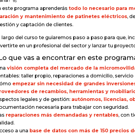
ana? 🚀
 este programa aprenderás
todo lo necesario para m
aración y mantenimiento de patinetes eléctricos
, d
gestión y captación de clientes.
o largo del curso te guiaremos paso a paso para que, inc
vertirte en un profesional del sector y lanzar tu proyect
Lo que vas a encontrar en este program
na
visión completa del mercado de la micromovili
entables: taller propio, reparaciones a domicilio, servic
ómo
empezar sin necesidad de grandes inversione
roveedores de recambios, herramientas y mobiliari
spectos legales y de gestión:
autónomos, licencias, ob
ocumentación necesaria para trabajar con seguridad.
as
reparaciones más demandadas y rentables
, con 
alidad.
cceso a una
base de datos con más de 150 precios d