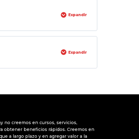
0% COMPLETADO
0/11 pasos
 cómo maximizar ingresos
sificados:
Expandir
dad y eficiencia
0% COMPLETADO
0/6 pasos
 de datos con más de 150 precios
Expandir
e
 programa
p).
y no creemos en cursos, servicios,
a obtener beneficios rápidos. Creemos en
que a largo plazo y en agregar valor a la