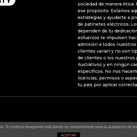
sociedad de manera ética.
Bolsa de empleo y networking sectorial
ese propósito. Estamos aq
Instalación bocina con luz led
Sustitución de gancho guardabarros trasero Xiaomi
estrategias y ayudarte a p
de patinetes eléctricos. 
Consultoría personalizada 1 a 1
dependen de tu dedicación
Sustitución rueda motor
Instalación suspensión delantera Monorim
esfuerzos te impulsen hac
admisión a todos nuestros
clientes varían y no son t
Ajuste firmware Xiaomi
Sustitución/extracción tapa de batería
de clientes o los nuestros
ilustrativos y en ningún c
específicos. No nos hacem
Sustitución/extracción controladora
licencias, permisos o aspe
Sustitución tapas embellecedoras delanteras
tu país por aplicar correct
Ajuste firmware Xiaomi
Sustitución tapas embellecedoras traseras
Sustitución/extracción tapa de display
uario. Si continúa navegando está dando su consentimiento para la aceptación de l
ACEPTAR