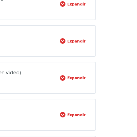
Expandir
siones
0% COMPLETADO
0/7 pasos
Expandir
eder a subvenciones
omicilio)
0% COMPLETADO
0/5 pasos
en vídeo)
l modelo de negocio
Expandir
os, garantías, PRL)
liario.
0% COMPLETADO
0/28 pasos
os con tiendas
son las más solicitadas y cómo
Expandir
ok e Instagram)