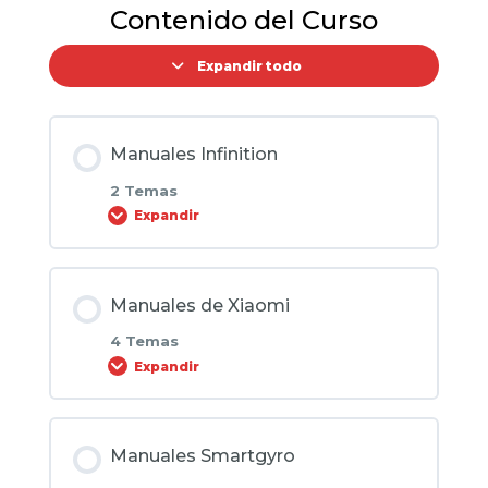
Contenido del Curso
Expandir todo
Manuales Infinition
2 Temas
Expandir
Contenido de la Lección
Manuales de Xiaomi
0% COMPLETADO
0/2 pasos
4 Temas
Expandir
Manual Infinity City Jam
Contenido de la Lección
Manuales Smartgyro
Manual Infinition Big City Pro
0% COMPLETADO
0/4 pasos