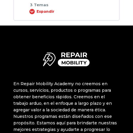
3 Temas
Análisis de costos operativos y
Expandir
estimación de ingresos para evaluar la
viabilidad económica de un taller de
Contenido de la Lección
servicio técnico de VMP
0% COMPLETADO
0/3 pasos
Cálculo de punto de equilibrio y
Alta de autónomo en España
proyección de ganancias a largo plazo
Listado de herramientas completas para
En Repair Mobility Academy no creemos en
el taller de reparación de patinetes
cursos, servicios, productos o programas para
obtener beneficios rápidos. Creemos en el
trabajo arduo, en el enfoque a largo plazo y en
Listado de precios recomendados
agregar valor a la sociedad de manera ética.
Nuestros programas están diseñados con ese
propósito. Estamos aquí para brindarte nuestras
mejores estrategias y ayudarte a progresar lo