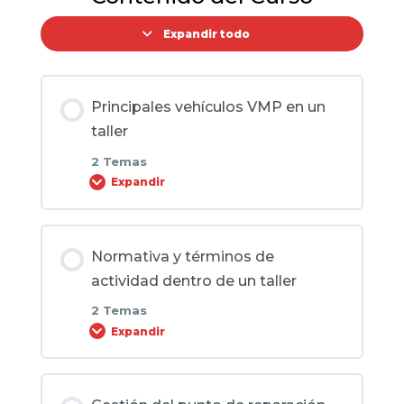
Expandir todo
Principales vehículos VMP en un
taller
2 Temas
Expandir
Contenido de la Lección
Normativa y términos de
0% COMPLETADO
0/2 pasos
actividad dentro de un taller
2 Temas
Descripción de los distintos tipos de
Expandir
vehículos de movilidad personal (VMP)
en un taller y sus características
Contenido de la Lección