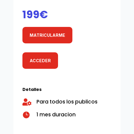
199€
MATRICULARME
ACCEDER
Detalles
Para todos los publicos


1 mes duracion